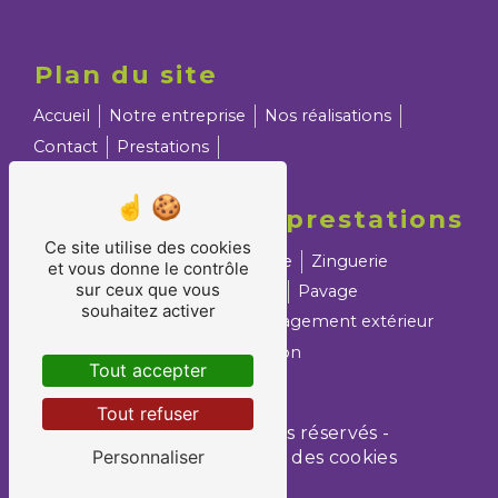
Plan du site
Accueil
Notre entreprise
Nos réalisations
Contact
Prestations
Nos prestations
Ce site utilise des cookies
Maçonnerie
Crépissage
Zinguerie
et vous donne le contrôle
sur ceux que vous
Dallage
Terrassement
Pavage
souhaitez activer
Assainissement
Aménagement extérieur
Entreprise BTP
Isolation
Tout accepter
Tout refuser
©
Vistalid
- 2026 - Tous droits réservés -
Personnaliser
Mentions légales
-
Gestion des cookies